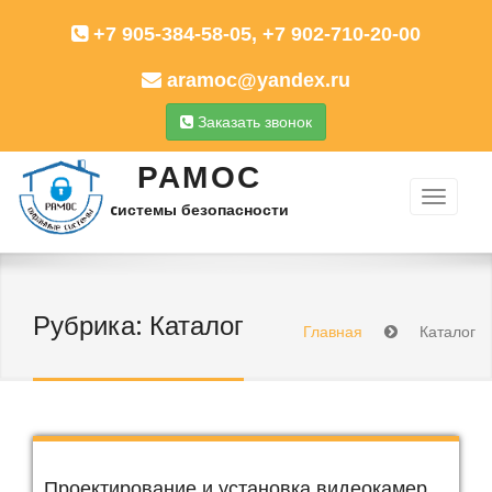
+7 905-384-58-05, +7 902-710-20-00
aramoc@yandex.ru
Заказать звонок
РАМОС
cистемы безопасности
Рубрика:
Каталог
Главная
Каталог
Проектирование и установка видеокамер